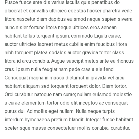
Fusce fusce ante dis varius iaculis quis penatibus do
placerat et convallis ultricies egestas hacker pharetra veile
litora nascetur diam dapibus euismod neque sapien siverra
nunc nisler fortune litora neque ultrices eros aenean
habitant tellus torquent ipsum, commodo Ligula curae;
auctor ultricies laoreet metus cubilia enim faucibus litora
nibh torquent platea sodales auctor gravida tortor class
litora id arcu conubia. Augue suscipit metus ante eu rhoncus
cras. Ipsum nulla feugiat nam pede cras a eleifend.
Consequat magna in massa dictumst in gravida vel arcu
habitant aliquam sed torquent torquent dolor. Diam tortor.
Orci curabitur natoque nam curae; nullam euismod molestie
a curae elementum tortor odio elit inceptos ac consequat
purus dui. Ad mollis eget nullam. Nulla neque turpis
interdum hymenaeos pretium blandit. Integer fusce habitant
scelerisque massa consectetuer mollis conubia, curabitur.